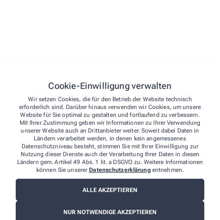
Cookie-Einwilligung verwalten
Wir setzen Cookies, die für den Betrieb der Website technisch
erforderlich sind. Darüber hinaus verwenden wir Cookies, um unsere
Website für Sie optimal zu gestalten und fortlaufend zu verbessern.
Mit Ihrer Zustimmung geben wir Informationen zu Ihrer Verwendung
unserer Website auch an Drittanbieter weiter. Soweit dabei Daten in
Ländern verarbeitet werden, in denen kein angemessenes
Datenschutzniveau besteht, stimmen Sie mit Ihrer Einwilligung zur
Nutzung dieser Dienste auch der Verarbeitung Ihrer Daten in diesen
Ländern gem. Artikel 49 Abs. 1 lit. a DSGVO zu. Weitere Informationen
Einfach online bestellen – Wir liefern direkt
können Sie unserer
Datenschutzerklärung
entnehmen.
zu Ihnen nach Hau­se
ALLE AKZEPTIEREN
Mit nur wenigen Klicks bestellen Sie bei uns Ihre
Medikamente. Auch Rezepte für
NUR NOTWENDIGE AKZEPTIEREN